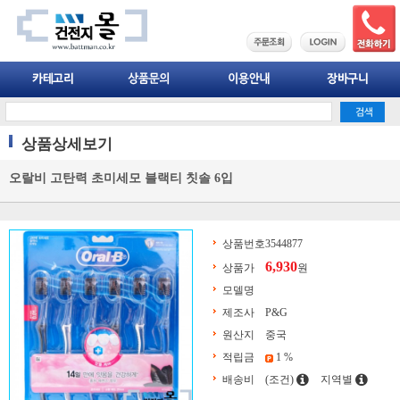
상품상세보기
오랄비 고탄력 초미세모 블랙티 칫솔 6입
상품번호
3544877
6,930
상품가
원
모델명
제조사
P&G
원산지
중국
적립금
1 %
배송비
(조건)
지역별