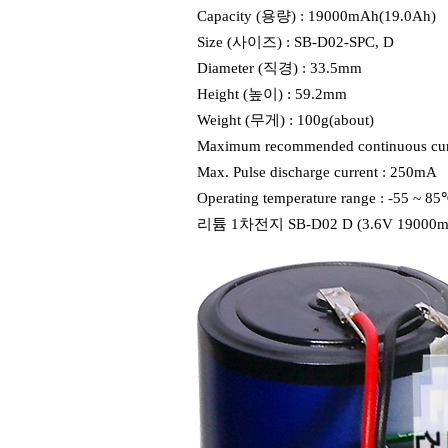
Capacity (용량) : 19000mAh(19.0Ah)
Size (사이즈) : SB-D02-SPC, D
Diameter (직경) : 33.5mm
Height (높이) : 59.2mm
Weight (무게) : 100g(about)
Maximum recommended continuous cur
Max. Pulse discharge current : 250mA
Operating temperature range : -55 ~ 8
리튬 1차전지 SB-D02 D (3.6V 19