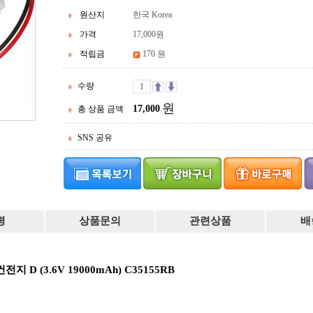
원산지
한국 Korea
가격
17,000
원
적립금
170 원
수량
원
17,000
총 상품 금액
SNS 공유
평
상품문의
관련상품
배
건전지 D (3.6V 19000mAh) C35155RB