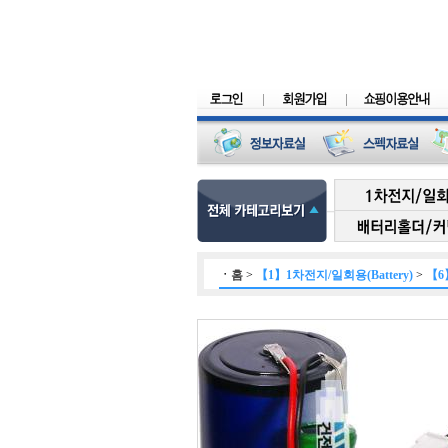
ㆍ
홈
>
【1】1차전지/일회용(Battery)
>
【6