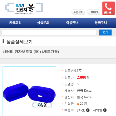
상품상세보기
배터리 단자보호캡 (SC) (세트가격)
상품번호
377
2,000
상품가
원
모델명
SC
제조사
한국 Korea
원산지
한국 Korea
적립금
20 원
배송비
(조건)
지역별