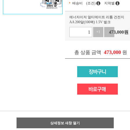
배송비
(조건)
지역별
에너자이저 얼티메이트 리튬 건전지
AA 200알(100팩) 1.5V 벌크
473,000
원
+1
-1
473,000
총 상품 금액
원
상세정보 새창 열기