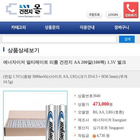
상품상세보기
에너자이저 얼티메이트 리튬 건전지 AA 200알(100팩) 1.5V 벌크
(전압 1.5V) (용량 3000mAh) (사이즈 AA, L91) (크기 D14.5 × H50.5mm) (무게
14.5g)
상품번호
3949
473,000
상품가
원
모델명
R6, AA, LR6 (호환)
제조사
에너자이저 Energizer
원산지
싱가포르 Singapore
적립금
4,730 원