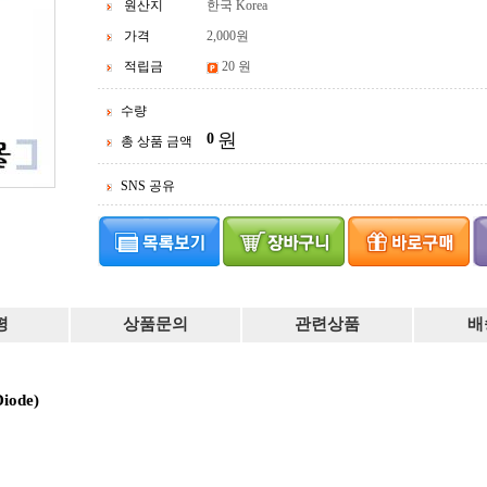
원산지
한국 Korea
가격
2,000
원
적립금
20 원
수량
원
0
총 상품 금액
SNS 공유
평
상품문의
관련상품
배
iode)