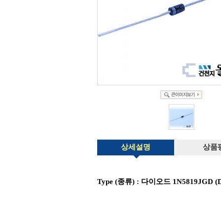
상세설명
상품
Type (종류) : 다이오드 1N5819JGD (D