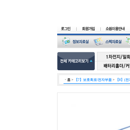
ㆍ
홈
>
【7】보호회로/전자부품
>
【8】(전