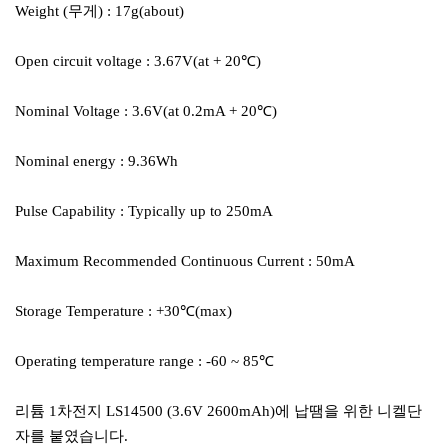
Weight (무게) : 17g(about)
Open circuit voltage : 3.67V(at + 20℃)
Nominal Voltage : 3.6V(at 0.2mA + 20℃)
Nominal energy : 9.36Wh
Pulse Capability : Typically up to 250mA
Maximum Recommended Continuous Current : 50mA
Storage Temperature : +30℃(max)
Operating temperature range : -60 ~ 85℃
리튬 1차전지 LS14500 (3.6V 2600mAh)에 납땜을 위한 니켈단
자를 붙였습니다.