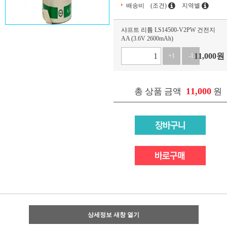
배송비
(조건)
지역별
샤프트 리튬 LS14500-V2PW 건전지
AA (3.6V 2600mAh)
11,000
원
+1
-1
11,000
총 상품 금액
원
상세정보 새창 열기