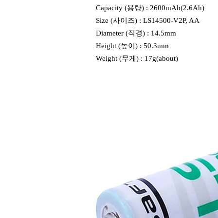
Capacity (용량) : 2600mAh(2.6Ah)
Size (사이즈) : LS14500-V2P, AA
Diameter (직경) : 14.5mm
Height (높이) : 50.3mm
Weight (무게) : 17g(about)