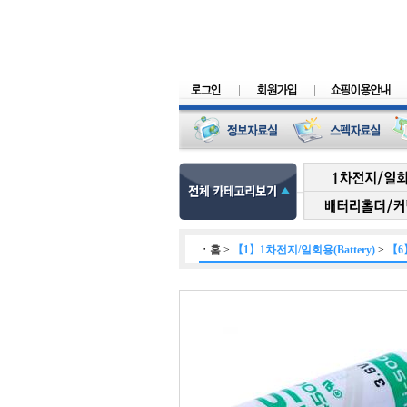
ㆍ
홈
>
【1】1차전지/일회용(Battery)
>
【6