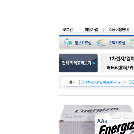
ㆍ
홈
>
【1】1차전지/일회용(Battery)
>
【5