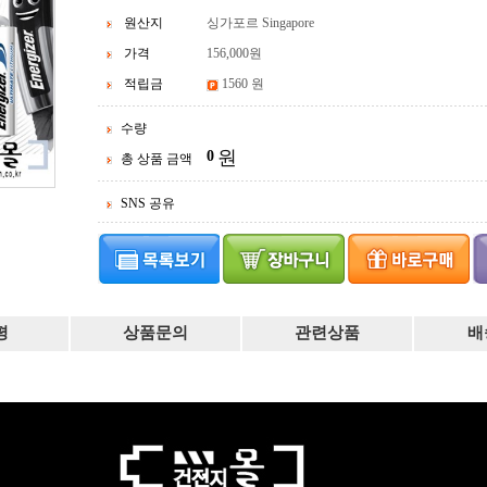
원산지
싱가포르 Singapore
가격
156,000
원
적립금
1560 원
수량
원
0
총 상품 금액
SNS 공유
평
상품문의
관련상품
배