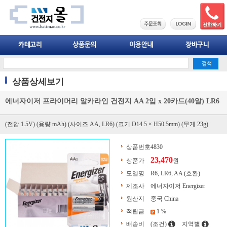
상품상세보기
에너자이저 프라이머리 알카라인 건전지 AA 2입 x 20카드(40알) LR6
(전압 1.5V) (용량 mAh) (사이즈 AA, LR6) (크기 D14.5 × H50.5mm) (무게 23g)
상품번호
4830
23,470
상품가
원
모델명
R6, LR6, AA (호환)
제조사
에너자이저 Energizer
원산지
중국 China
적립금
1 %
배송비
(조건)
지역별