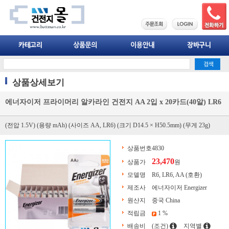
상품상세보기
에너자이저 프라이머리 알카라인 건전지 AA 2입 x 20카드(40알) LR6
(전압 1.5V) (용량 mAh) (사이즈 AA, LR6) (크기 D14.5 × H50.5mm) (무게 23g)
상품번호
4830
23,470
상품가
원
모델명
R6, LR6, AA (호환)
제조사
에너자이저 Energizer
원산지
중국 China
적립금
1 %
배송비
(조건)
지역별