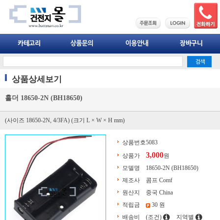
상품상세보기
홀더 18650-2N (BH18650)
(사이즈 18650-2N, 4/3FA) (크기 L × W × H mm)
상품번호
5083
3,000
상품가
원
모델명
18650-2N (BH18650)
제조사
콤프 Comf
원산지
중국 China
적립금
30 원
배송비
(조건)
지역별