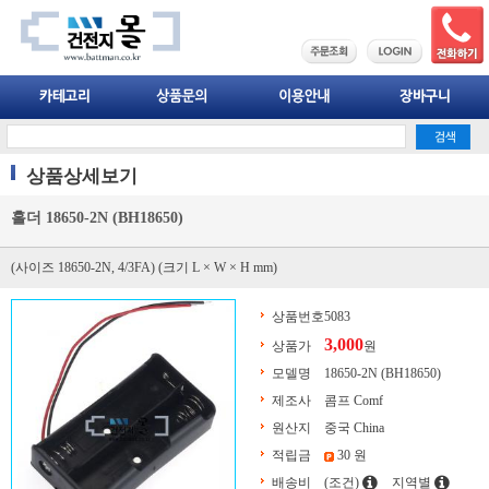
상품상세보기
홀더 18650-2N (BH18650)
(사이즈 18650-2N, 4/3FA) (크기 L × W × H mm)
상품번호
5083
3,000
상품가
원
모델명
18650-2N (BH18650)
제조사
콤프 Comf
원산지
중국 China
적립금
30 원
배송비
(조건)
지역별