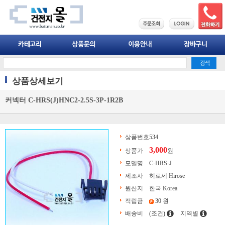
상품상세보기
커넥터 C-HRS(J)HNC2-2.5S-3P-1R2B
상품번호
534
3,000
상품가
원
모델명
C-HRS-J
제조사
히로세 Hirose
원산지
한국 Korea
적립금
30 원
배송비
(조건)
지역별