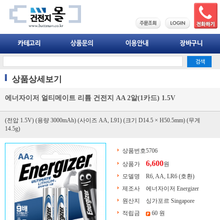
상품상세보기
에너자이저 얼티메이트 리튬 건전지 AA 2알(1카드) 1.5V
(전압 1.5V) (용량 3000mAh) (사이즈 AA, L91) (크기 D14.5 × H50.5mm) (무게
14.5g)
상품번호
5706
6,600
상품가
원
모델명
R6, AA, LR6 (호환)
제조사
에너자이저 Energizer
원산지
싱가포르 Singapore
적립금
60 원