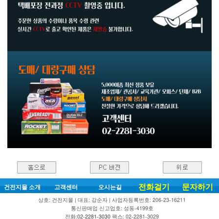
전화걸기
문자하기
건전지몰 소개
고객센터
오시는길
상호: 건전지몰 | 대표: 강순자 | 사업자등록번호: 206-23-16211
통신판매업 신고업호: 성동-4199호
전화:
02-2281-3030
팩스: 02-2281-3029