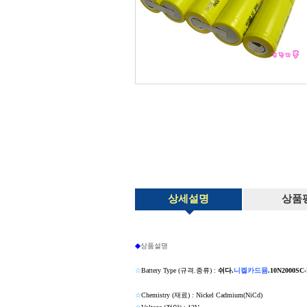
상세설명
상품
◆
상품설명
☆
Battery Type (규격.종류) :
쉬다.
니켈카드뮴
.
10N2000SC-
☆
Chemistry (재료) : Nickel Cadmium(NiCd)