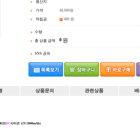
원산지
가격
48,000
원
적립금
480 원
수량
원
0
총 상품 금액
SNS 공유
평
상품문의
관련상품
배
R2F(
SC
사이즈 12V/2000mAh)