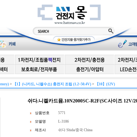
ery)
>
【1】(니카드, 니켈수소) 충전지 조립 (1.2~50.4V)
>
【10】(12V)
쉬다.니켈카드뮴.10N2000SC-R2F(SC사이즈 12V/20
상품번호
5771
모델명
L-3186
제조사
쉬다 Shida/중국 China