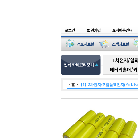
ㆍ
홈
>
【4】2차전지/조립품팩전지(Pack Batt