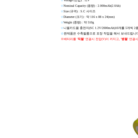
☆
Voltage (전압) : 12V
☆
Nominal Capacity (용량) : 2.000mAh(2.0Ah)
☆
Size (규격) : S.C 사이즈
☆
Diameter (크기) : 약 116 x 88 x 24(mm)
☆
Weight (중량) : 약 510g
☆
니켈카드뮴 충전지(SC 1.2V/2000mAh)10개를 5개
☆
완제품은
수축필름으로 포장 작업을 해서 보내드립니다
※배터리를 '
직렬
' 연결시 전압(V)이 커지고, '
병렬
' 연결