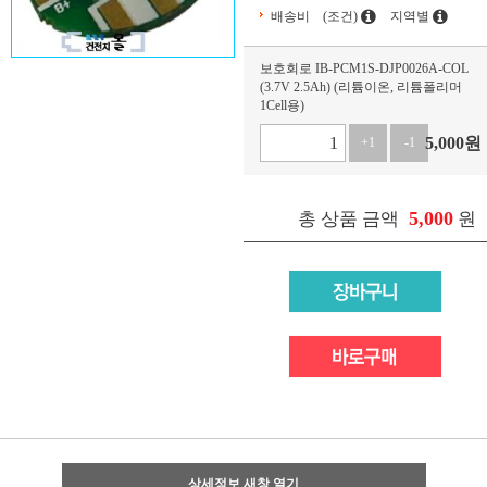
배송비
(조건)
지역별
보호회로 IB-PCM1S-DJP0026A-COL
(3.7V 2.5Ah) (리튬이온, 리튬폴리머
1Cell용)
5,000
원
+1
-1
5,000
총 상품 금액
원
상세정보 새창 열기