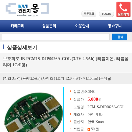
상품상세보기
보호회로 IB-PCM1S-DJP0026A-COL (3.7V 2.5Ah) (리튬이온, 리튬폴
리머 1Cell용)
(전압 3.7V) (용량 2.5Ah) (사이즈 ) (크기 T2.0 × W17 × L15mm) (무게 g)
상품번호
5948
5,000
상품가
원
모델명
PCM1S-DJP0026A-COL
제조사
아이비 IB
원산지
한국 Korea
적립금
50 원