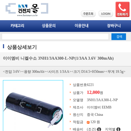
상품상세보기
이이엠비 니켈수소 3NH1/3AA300-L-NP(1/3AA 3.6V 300mAh)
<전압 3.6V><용량 300mAh><사이즈 1/3AA><크기 D14.5×H50mm><무게 19.5g>
상품번호
6221
12,000
상품가
원
모델명
3NH1/3AA300-L-NP
제조사
이이엠비 EEMB
원산지
중국 China
적립금
120 원
배송비
(조건)
지역별