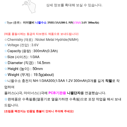
상세 정보를 확대해 보실 수 있습니다.
☆
Type (종류) :
이이엠비
니켈수소
3NH1/3AA300-L-NP(
1/3AA
3.6V 300mAh)
[제품 품절시에는 동급의 타브랜드 제품으로 보내드립니다]
☆Chemistry (재료) : Nickel Metal Hydride(NiMH)
☆
Voltage (전압) : 3.6V
☆
Capacity (용량) : 300mAh(0.3Ah)
☆
Size (사이즈) : 1/3AA
☆
Diameter (직경) : 14.5mm
☆
Height (높이) : 50mm
☆
Weight (무게) : 19.5g(about
)
☆
니켈수소 충전지 NH-1/3AA300(1/3AA 1.2V 300mAh)3개를 길게
직렬
로 작
업하여
플러스(+)극, 마이너스(-)극에
PCB기판용
니켈단자
를 연결했습니다.
☆
완제품은
수축필름(열풍기로 열을가하면 수축됨)으로 포장 작업을 해서 보내
드립니다.
[조립품 팩전지는 반품및 환불이 안되니 주의해 주세요]