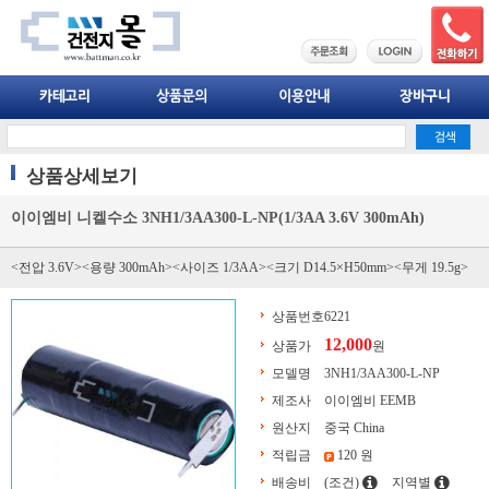
상품상세보기
이이엠비 니켈수소 3NH1/3AA300-L-NP(1/3AA 3.6V 300mAh)
<전압 3.6V><용량 300mAh><사이즈 1/3AA><크기 D14.5×H50mm><무게 19.5g>
상품번호
6221
12,000
상품가
원
모델명
3NH1/3AA300-L-NP
제조사
이이엠비 EEMB
원산지
중국 China
적립금
120 원
배송비
(조건)
지역별