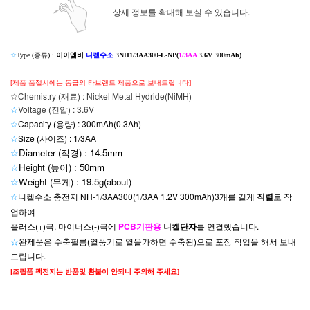
상세 정보를 확대해 보실 수 있습니다.
☆
Type (종류) :
이이엠비
니켈수소
3NH1/3AA300-L-NP(
1/3AA
3.6V 300mAh)
[제품 품절시에는 동급의 타브랜드 제품으로 보내드립니다]
☆Chemistry (재료) : Nickel Metal Hydride(NiMH)
☆
Voltage (전압) : 3.6V
☆
Capacity (용량) : 300mAh(0.3Ah)
☆
Size (사이즈) : 1/3AA
☆
Diameter (직경) : 14.5mm
☆
Height (높이) : 50mm
☆
Weight (무게) : 19.5g(about
)
☆
니켈수소 충전지 NH-1/3AA300(1/3AA 1.2V 300mAh)3개를 길게
직렬
로 작
업하여
플러스(+)극, 마이너스(-)극에
PCB기판용
니켈단자
를 연결했습니다.
☆
완제품은
수축필름(열풍기로 열을가하면 수축됨)으로 포장 작업을 해서 보내
드립니다.
[조립품 팩전지는 반품및 환불이 안되니 주의해 주세요]