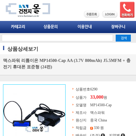
상품상세보기
맥스파워 리튬이온 MP14500-Cap AA (3.7V 800mAh) J5.5MFM + 충
전기 휴대폰 표준형 (24핀)
상품번호
6290
33,000
상품가
원
모델명
MP14500-Cap
제조사
맥스파워
원산지
중국 China
적립금
330 원
배송비
(조건)
지역별