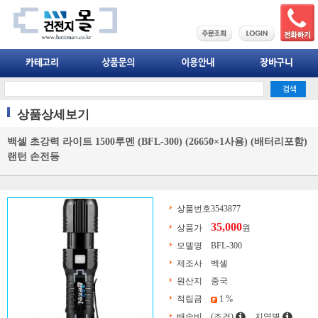
상품상세보기
백셀 초강력 라이트 1500루멘 (BFL-300) (26650×1사용) (배터리포함)
랜턴 손전등
상품번호
3543877
35,000
상품가
원
모델명
BFL-300
제조사
벡셀
원산지
중국
적립금
1 %
배송비
(조건)
지역별