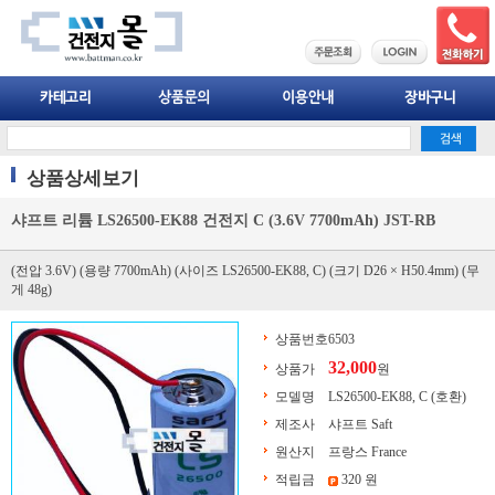
상품상세보기
샤프트 리튬 LS26500-EK88 건전지 C (3.6V 7700mAh) JST-RB
(전압 3.6V) (용량 7700mAh) (사이즈 LS26500-EK88, C) (크기 D26 × H50.4mm) (무
게 48g)
상품번호
6503
32,000
상품가
원
모델명
LS26500-EK88, C (호환)
제조사
샤프트 Saft
원산지
프랑스 France
적립금
320 원