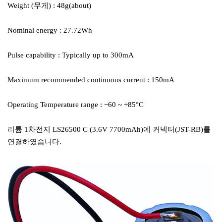
Weight (무게) : 48g(about)
Nominal energy : 27.72Wh
Pulse capability : Typically up to 300mA
Maximum recommended continuous current : 150mA
Operating Temperature range : −60 ~ +85°C
리튬 1차전지 LS26500 C (3.6V 7700mAh)에 커넥터(JST-RB)를
연결하였습니다.