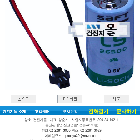
전화걸기
문자하기
건전지몰 소개
고객센터
오시는길
상호: 건전지몰 | 대표: 강순자 | 사업자등록번호: 206-23-16211
통신판매업 신고업호: 성동-4199호
전화:
02-2281-3030
팩스: 02-2281-3029
이메일주소:
spaceyu30@naver.com