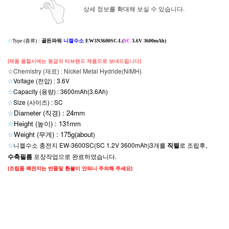
상세 정보를 확대해 보실 수 있습니다.
☆
Type (종류) :
골든파워
니켈수소
EW3N3600SC-L(
SC
3.6V 3600mAh)
[제품 품절시에는 동급의 타브랜드 제품으로 보내드립니다]
☆Chemistry (재료) : Nickel Metal Hydride(NiMH)
☆
Voltage (전압) : 3.6V
☆
Capacity (용량) : 3600mAh(3.6Ah)
☆
Size (사이즈) : SC
☆
Diameter (직경) : 24mm
☆
Height (높이) : 131mm
☆
Weight (무게) : 175g(about
)
☆
니켈수소 충전지 EW-3600SC(SC 1.2V 3600mAh)3개를
직렬
로 조립후,
수축필름
포장작업으로 완료하였습니다.
[조립품 팩전지는 반품및 환불이 안되니 주의해 주세요]