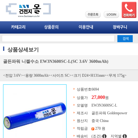
상품상세보기
골든파워 니켈수소 EW3N3600SC-L(SC 3.6V 3600mAh)
<전압 3.6V><용량 3600mAh><사이즈 SC><크기 D24×H131mm><무게 175g>
상품번호
6694
27,000
상품가
원
모델명
EW3N3600SC-L
제조사
골든파워 Goldenpower
원산지
중국 China
적립금
270 원
배송비
(조건)
지역별