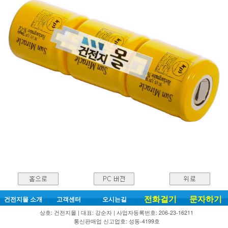
전화걸기
문자하기
건전지몰 소개
고객센터
오시는길
상호: 건전지몰 | 대표: 강순자 | 사업자등록번호: 206-23-16211
통신판매업 신고업호: 성동-4199호