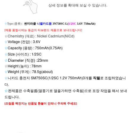
상세 정보를 확대해 보실 수 있습니다.
☆
Type (종류) :
썬미라클
니켈카드뮴
3N750SC-L(
1/2SC
3.6V 750mAh)
[제품 품절시에는 동급의 타브랜드 제품으로 보내드립니다]
☆Chemistry (재료) : Nickel Cadmium(NiCd)
☆
Voltage (전압) : 3.6V
☆
Capacity (용량) : 750mAh(0.75Ah)
☆
Size (사이즈) : 1/2SC
☆
Diameter (직경) :23mm
☆
Height (높이) : 78mm
☆
Weight (무게) : 78.5g(about)
☆
니카드 충전지 SM750SC(1/2SC 1.2V 750mAh)3개를
직렬
로 조립하였습니
다.
☆
완제품은
수축필름(열풍기로 열을가하면 수축됨)으로 포장 작업을 해서 보내
드립니다.
[조립품 팩전지는 반품및 환불이 안되니 주의해 주세요]