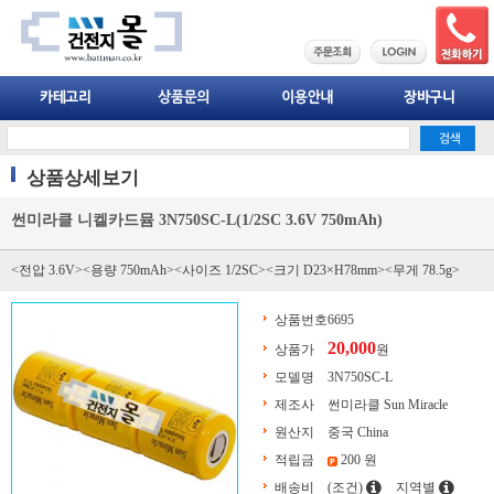
상품상세보기
썬미라클 니켈카드뮴 3N750SC-L(1/2SC 3.6V 750mAh)
<전압 3.6V><용량 750mAh><사이즈 1/2SC><크기 D23×H78mm><무게 78.5g>
상품번호
6695
20,000
상품가
원
모델명
3N750SC-L
제조사
썬미라클 Sun Miracle
원산지
중국 China
적립금
200 원
배송비
(조건)
지역별