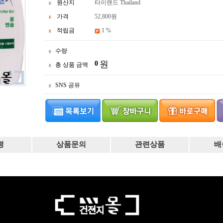
원산지
타이랜드 Thailand
가격
52,800
원
적립금
1 %
수량
원
0
총 상품 금액
SNS 공유
평
상품문의
관련상품
배