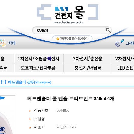
【5】헤드앤숄더 샴푸(Shampoo)
헤드앤숄더 쿨 멘솔 트리트먼트 850ml 6개
상품번호
3544850
모델명
제조사
피앤지 P&G