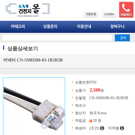
상품상세보기
커넥터 CN-SMH200-03-1R2R3B
상품번호
6741
2,500
상품가
원
모델명
CN-SMH200-03-1R2R3B
제조사
원산지
한국 Korea
적립금
20 원
배송비
(조건)
지역별