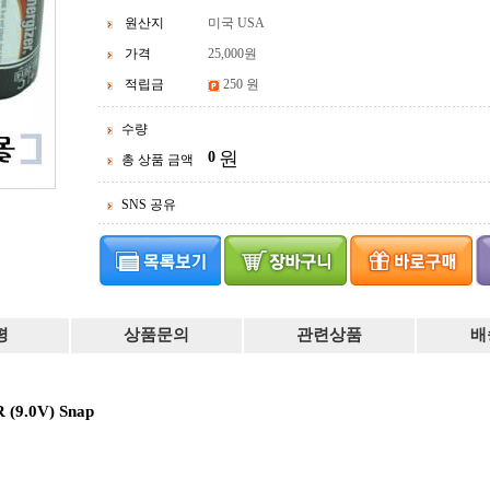
원산지
미국 USA
가격
25,000
원
적립금
250 원
수량
원
0
총 상품 금액
SNS 공유
평
상품문의
관련상품
배
R
(9.0V) Snap