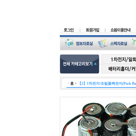
ㆍ
홈
>
【2】1차전지/조립품팩전지(Pack Batt