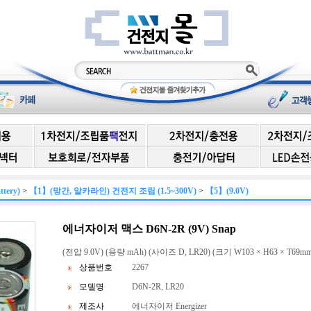
ery)
>
【1】(망간, 알카라인) 건전지 조립 (1.5~300V)
>
【5】(9.0V)
에너자이저 맥스 D6N-2R (9V) Snap
(전압 9.0V) (용량 mAh) (사이즈 D, LR20) (크기 W103 × H63 × T69mm
상품번호
2267
모델명
D6N-2R, LR20
제조사
에너자이저 Energizer