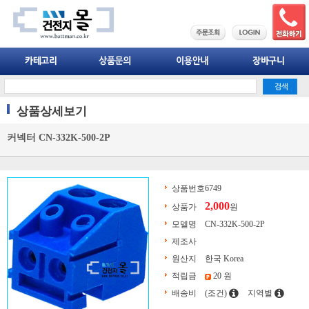
상품상세보기
커넥터 CN-332K-500-2P
상품번호
6749
2,000
상품가
원
모델명
CN-332K-500-2P
제조사
원산지
한국 Korea
적립금
20 원
배송비
(조건)
지역별