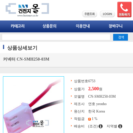
상품상세보기
커넥터 CN-SMH250-03M
상품번호
6753
2,500
상품가
원
모델명
CN-SMH250-03M
제조사
연호 yeonho
원산지
한국 Korea
적립금
1 %
배송비
(조건)
지역별