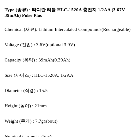
Type (종류) : 타디란 리튬 HLC-1520A 충전지 1/2AA (3.67V
39mAh) Pulse Plus
Chemical (재료): Lithium Intercalated Compounds(Rechargeable)
Voltage (전압) : 3.6V(optional 3.9V)
Capacity (용량) : 39mAh(0.39Ah)
Size (사이즈) : HLC-1520A, 1/2AA
Diameter (직경) : 15.5
Height (높이) : 21mm
Weight (무게) : 7.7g(about)
Nominal Current : 25mA