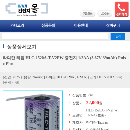
상품상세보기
타디란 리튬 HLC-1520A-T-V2PW 충전지 1/2AA (3.67V 39mAh) Puls
e Plus
(전압 3.67V) (용량 39mAh) (사이즈 HLC-1520A , 1/2AA) (크기 D15.5 × H21mm)
(무게 7.7g)
상품번호
1248
22,000
상품가
원
HLC-1520A-T-V2PW ,
모델명
1/2AA (호환)
제조사
타디란 Tadiran
원산지
이스라엘 Israel