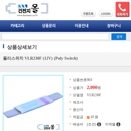
상품상세보기
폴리스위치 VLR230F (12V) (Poly Switch)
상품번호
903
2,000
상품가
원
모델명
VLR230F
제조사
원산지
적립금
10 원
배송비
(조건)
지역별