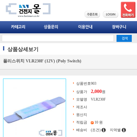
상품상세보기
폴리스위치 VLR230F (12V) (Poly Switch)
상품번호
903
2,000
상품가
원
모델명
VLR230F
제조사
원산지
적립금
10 원
배송비
(조건)
지역별