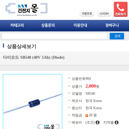
상품상세보기
다이오드 SB540 (40V 5Ah) (Diode)
상품번호
904
2,000
상품가
원
모델명
SB540
제조사
한국 Korea
원산지
한국 Korea
적립금
20 원
배송비
(조건)
지역별