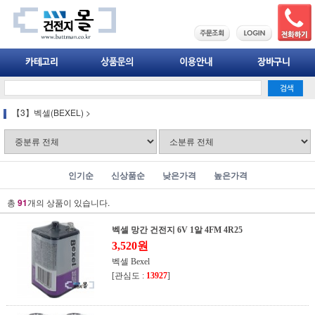
【3】벡셀(BEXEL)
>
인기순
신상품순
낮은가격
높은가격
총
91
개의 상품이 있습니다.
벡셀 망간 건전지 6V 1알 4FM 4R25
3,520원
벡셀 Bexel
[관심도 :
13927
]