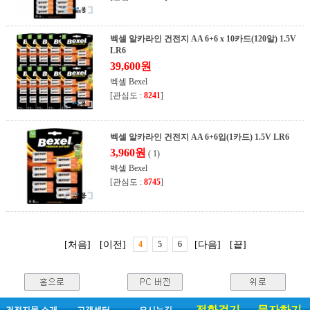
벡셀 알카라인 건전지 AA 6+6 x 10카드(120알) 1.5V
LR6
39,600원
벡셀 Bexel
[관심도 :
8241
]
벡셀 알카라인 건전지 AA 6+6입(1카드) 1.5V LR6
3,960원
( 1)
벡셀 Bexel
[관심도 :
8745
]
[처음]
[이전]
4
5
6
[다음]
[끝]
전화걸기
문자하기
건전지몰 소개
고객센터
오시는길