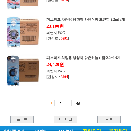
[관심도 :
6429
]
페브리즈 차량용 방향제 라벤더의 포근함 2.2ml 6개
23,100원
피앤지 P&G
[관심도 :
5891
]
페브리즈 차량용 방향제 맑은하늘바람 2.2ml 6개
24,420원
피앤지 P&G
[관심도 :
3494
]
1
2
3
[끝]
전화걸기
문자하기
건전지몰 소개
고객센터
오시는길