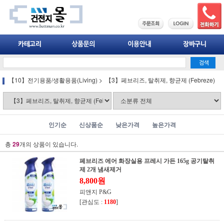
【10】전기용품/생활용품(Living)
>
【3】페브리즈, 탈취제, 향균제 (Febreze)
인기순
신상품순
낮은가격
높은가격
총
29
개의 상품이 있습니다.
페브리즈 에어 화장실용 프레시 가든 165g 공기탈취
제 2개 냄새제거
8,800원
피앤지 P&G
[관심도 :
1180
]