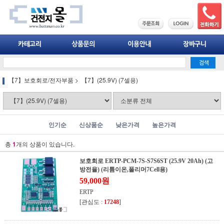
【7】보호회로/전자부품
>
【7】(25.9V) (7셀용)
인기순
신상품순
낮은가격
높은가격
총
1
개의 상품이 있습니다.
보호회로 ERTP-PCM-7S-S7S6ST (25.9V 20Ah) (고
방전율) (리튬이온,폴리머7Cell용)
59,000원
ERTP
[관심도 :
17248
]