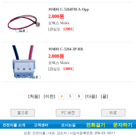
커넥터 C-5264FM-A-Opp
2,000원
모렉스 Molex
[관심도 :
12901
]
커넥터 C-5264-3P-RR
2,000원
모렉스 Molex
[관심도 :
13091
]
[처음]
[이전]
4
5
6
[다음]
[끝]
전화걸기
문자하기
건전지몰 소개
고객센터
오시는길
상호: 건전지몰 | 대표: 강순자 | 사업자등록번호: 206-23-16211