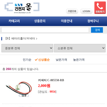
【6】배터리홀더/커넥터
>
인기순
신상품순
낮은가격
높은가격
총
268
개의 상품이 있습니다.
커넥터 C-805550-RB
2,000원
[관심도 :
9954
]