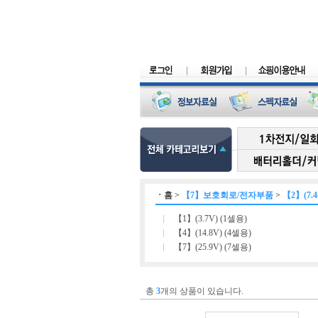
ㆍ
홈
>
【7】보호회로/전자부품
>
【2】(7.4
【1】(3.7V) (1셀용)
【4】(14.8V) (4셀용)
【7】(25.9V) (7셀용)
총
3
개의 상품이 있습니다.