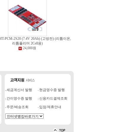
-PCM-2S20 (7.4V 20Ah) (고방전) (리튬이온,
리튬폴리머 2Cell용)
24,000원
세금계산서 발행
현금영수증 발행
간이영수증 발행
신용카드결제조회
주문/배송조회
입점/제휴안내