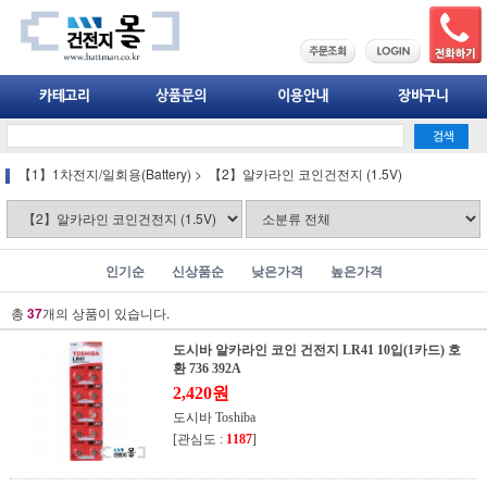
【1】1차전지/일회용(Battery)
>
【2】알카라인 코인건전지 (1.5V)
인기순
신상품순
낮은가격
높은가격
총
37
개의 상품이 있습니다.
도시바 알카라인 코인 건전지 LR41 10입(1카드) 호
환 736 392A
2,420원
도시바 Toshiba
[관심도 :
1187
]