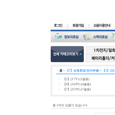
ㆍ
홈
>
【7】보호회로/전자부품
>
【5】(18.
【1】(3.7V) (1셀용)
【4】(14.8V) (4셀용)
【7】(25.9V) (7셀용)
총
2
개의 상품이 있습니다.