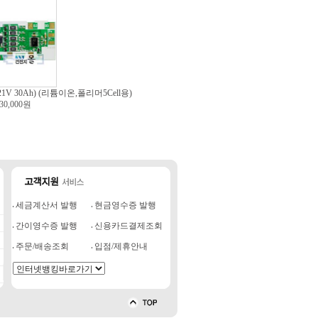
21V 30Ah) (리튬이온,폴리머5Cell용)
30,000원
세금계산서 발행
현금영수증 발행
간이영수증 발행
신용카드결제조회
주문/배송조회
입점/제휴안내