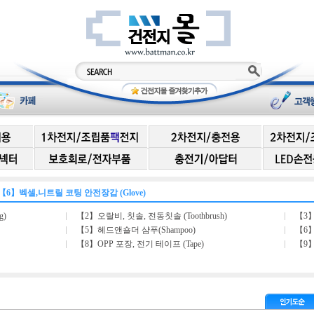
【6】벡셀,니트릴 코팅 안전장갑 (Glove)
g)
【2】오랄비, 칫솔, 전동칫솔 (Toothbrush)
【3】
【5】헤드앤숄더 샴푸(Shampoo)
【6】
【8】OPP 포장, 전기 테이프 (Tape)
【9】