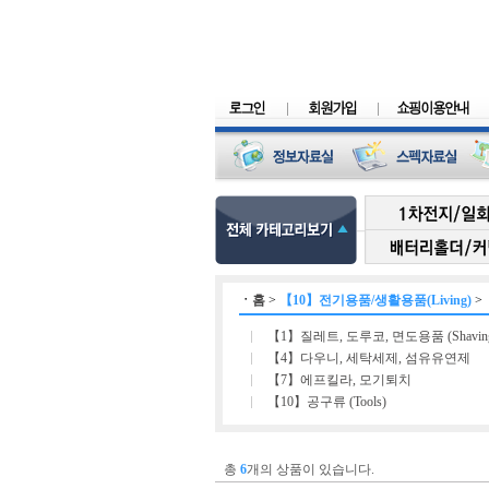
ㆍ
홈
>
【10】전기용품/생활용품(Living)
>
【1】질레트, 도루코, 면도용품 (Shavin
【4】다우니, 세탁세제, 섬유유연제
【7】에프킬라, 모기퇴치
【10】공구류 (Tools)
총
6
개의 상품이 있습니다.