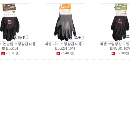
스 논슬립 코팅장갑 다용
벡셀 기모 코팅장갑 다용도
벡셀 코팅장갑 오일
도 BLG101
BLG201 10개
BNG501 10
23,100원
26,400원
13,200원
1