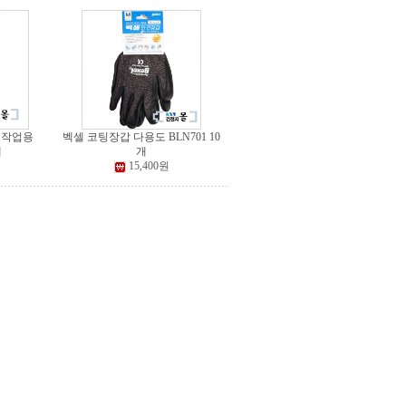
 작업용
벡셀 코팅장갑 다용도 BLN701 10
개
개
15,400원