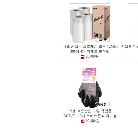
벡셀 공업용 스트레치 필름 12MIC
벡셀 라텍
300M 4개 파렛트 포장랩
28,000원
벡셀 코팅장갑 오일 작업용
BGH801 10개 스마트폰 터치가능
19,800원