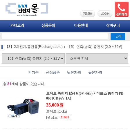
【3】2차전지/충전용(Rechargeable)
>
【5】연축(납축) 충전지 (2.0 ~ 32V)
인기순
신상품순
낮은가격
높은가격
총
21
개의 상품이 있습니다.
로케트 축전지 ES4-6 (6V 4Ah) + 디포스 충전기 PB-
0601CR (6V 1A)
35,000원
로케트 Rocket
[관심도 :
21601
]