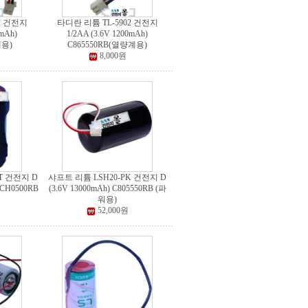
2 건전지
타디란 리튬 TL-5902 건전지
0mAh)
1/2AA (3.6V 1200mAh)
계용)
C865550RB(열량계용)
8,000원
T 건전지 D
샤프트 리튬 LSH20-PK 건전지 D
-CH0500RB
(3.6V 13000mAh) C805550RB (파
워용)
52,000원