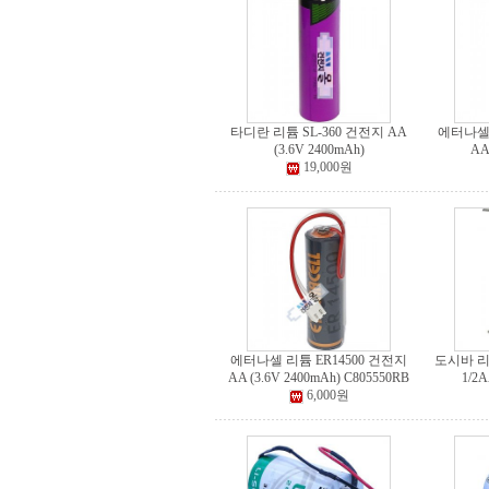
타디란 리튬 SL-360 건전지 AA
에터나셀 
(3.6V 2400mAh)
AA
19,000원
에터나셀 리튬 ER14500 건전지
도시바 리
AA (3.6V 2400mAh) C805550RB
1/2A
6,000원