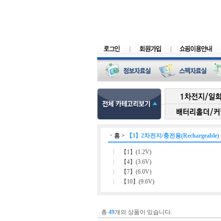
ㆍ
홈
>
【3】2차전지/충전용(Rechargeable)
【1】(1.2V)
【4】(3.6V)
【7】(6.0V)
【10】(9.6V)
총
49
개의 상품이 있습니다.