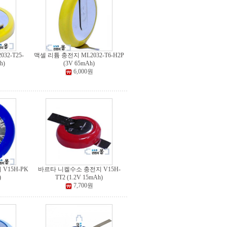
32-T25-
맥셀 리튬 충전지 ML2032-T6-H2P
h)
(3V 65mAh)
6,000원
V15H-PK
바르타 니켈수소 충전지 V15H-
)
TT2 (1.2V 15mAh)
7,700원