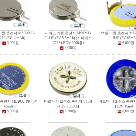
튬 충전지 MS920SE-
세이코 리튬 충전지 MS621F-
맥셀 리튬 충전지 ML20
27E (3V 11mAh)
FL11E (3V 5.5mAh) (지피에스
H3P (3V 65mA
3,000원
(GPS)-RGM2000용)
6,000원
3,000원
전지 ML2032-PK (3V
바르타 니켈수소 충전지 V15H
바르타 니켈수소 충전지 
65mAh)
(1.2V 15mAh)
(1.2V 15mAh
5,000원
5,500원
6,600원