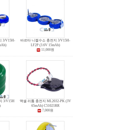
3/V15H-
바르타 니켈수소 충전지 3/V15H-
mAh)
LF2P (3.6V 15mAh)
11,000원
3/V15H
맥셀 리튬 충전지 ML2032-PK (3V
)
65mAh) C51021RR
7,000원