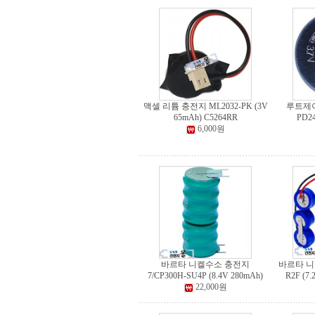
맥셀 리튬 충전지 ML2032-PK (3V
루트제
65mAh) C5264RR
PD24
6,000원
바르타 니켈수소 충전지
바르타 니켈
7/CP300H-SU4P (8.4V 280mAh)
R2F (7
22,000원