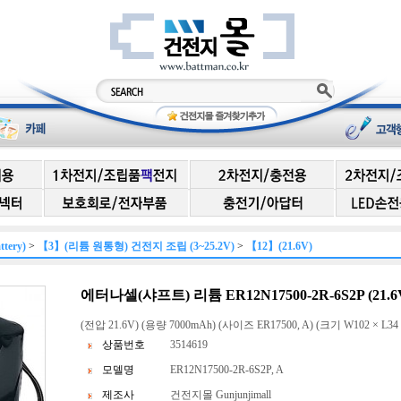
ery)
>
【3】(리튬 원통형) 건전지 조립 (3~25.2V)
>
【12】(21.6V)
에터나셀(샤프트) 리튬 ER12N17500-2R-6S2P (21.6V
(전압 21.6V) (용량 7000mAh) (사이즈 ER17500, A) (크기 W102 × L34 
상품번호
3514619
모델명
ER12N17500-2R-6S2P, A
제조사
건전지몰 Gunjunjimall