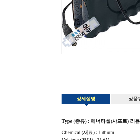
상세설명
상품
Type (종류) : 에너타셀(샤프트) 리튬 ER
Chemical (재료) : Lithium
Volatage (전압) : 21.6V