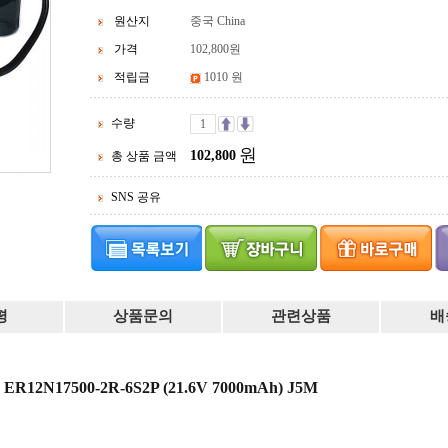
원산지
중국 China
가격
102,800
원
적립금
1010 원
수량
원
102,800
총 상품 금액
SNS 공유
평
상품문의
관련상품
배
12N17500-2R-6S2P (21.6V 7000mAh) J5M