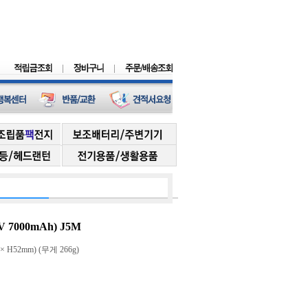
 7000mAh) J5M
× H52mm) (무게 266g)