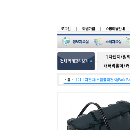
ㆍ
홈
>
【2】1차전지/조립품팩전지(Pack Batt